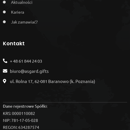
Aktualności
Kariera
Jak zamawiać?
Kontakt
+ 48 61 844 24 03
biuro@asgard.gifts
ul. Rolna 17, 62-081 Baranowo (k. Poznania)
Dane rejestrowe Spółki:
KRS: 0000110082
NIP: 781-17-05-028
REGON: 634287574