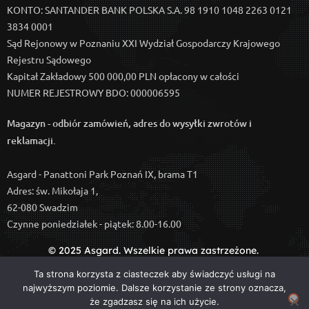
KONTO: SANTANDER BANK POLSKA S.A. 98 1910 1048 2263 0121
3834 0001
Sąd Rejonowy w Poznaniu XXI Wydział Gospodarczy Krajowego
Rejestru Sądowego
Kapitał Zakładowy 500 000,00 PLN opłacony w całości
NUMER REJESTROWY BDO: 000006595
Magazyn - odbiór zamówień, adres do wysyłki zwrotów i
reklamacji.
Asgard - Panattoni Park Poznań IX, brama T1
Adres: św. Mikołaja 1,
62-080 Swadzim
Czynne poniedziałek - piątek: 8.00-16.00
© 2025
Asgard
.
Wszelkie
prawa zastrzeżone.
Zdjęcia pochodzą z zasobów Firmy Asgard i są jej własnością.
Ta strona korzysta z ciasteczek aby świadczyć usługi na
Kopiowanie, wykorzystywanie bez pisemnej zgody jest
najwyższym poziomie. Dalsze korzystanie ze strony oznacza,
zabronione.
że zgadzasz się na ich użycie.